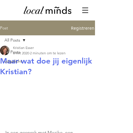
Post
Registreren
All Posts
Kristian Esser
All Posts
6 mrt 2020
2 minuten om te lezen
Maar wat doe jij eigenlijk
uitgelicht
Kristian?
In een gesprek met Maaike, een 