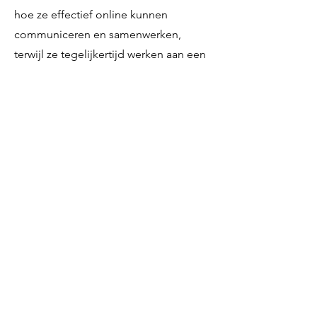
hoe ze effectief online kunnen
communiceren en samenwerken,
terwijl ze tegelijkertijd werken aan een
concreet doel.
Het inwerken van een groep nieuwe
collega's
Het gebruik van een
Onboarding
Community
als leerproject kan helpen
bij het stroomlijnen van het
inwerkproces. Dit biedt niet alleen een
efficiëntere manier om nieuwe
medewerkers te integreren, maar
creëert ook een vroege blootstelling
aan en vaardigheid in digitale