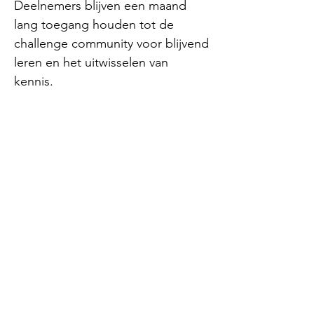
Deelnemers blijven een maand
lang toegang houden tot de
challenge community voor blijvend
leren en het uitwisselen van
kennis.
Wat vinden anderen?
"
Kan me helemaal voorstellen dat
zo’n podcast luisteren
aantrekkelijker is dan de cases zelf
te lezen. Als je dit door zou
trekken naar de challenge voor
zo’n bedrijfsprobleem. De
mogelijke oplossing aanreiken als
een podcast zou best een goede
manier zijn. 😊"
.