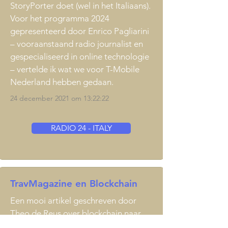
StoryPorter doet (wel in het Italiaans).
Voor het programma 2024
gepresenteerd door Enrico Pagliarini
– vooraanstaand radio journalist en
gespecialiseerd in online technologie
– vertelde ik wat we voor T-Mobile
Nederland hebben gedaan.
24 december 2021 om 13:22:22
RADIO 24 - ITALY
TravMagazine en Blockchain
Een mooi artikel geschreven door
Theo de Reus over blockchain naar
aanleiding van de lezing die ik in