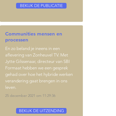
BEKIJK DE PUBLICATIE
Communities mensen en
processen
En zo beland je ineens in een
aflevering van Zonheuvel TV. Met
Jytte Gilssenaar
, directeur van
SBI
Formaat
hebben we een gesprek
gehad over hoe het hybride werken
verandering gaat brengen in ons
leven.
25 december 2021 om 11:29:36
BEKIJK DE UITZENDING