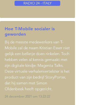
RADIO 24 - ITALY
Hoe T-Mobile socialer is
geworden
Bij de meeste medewerkers van T-
Mobile zal de naam Kristian Esser niet
gelijk een belletje doen rinkelen. Toch
hebben velen al kennis gemaakt met
zijn digitale kindje:
Magenta Talks
.
Deze virtuele verhalenvertelster is het
product van zijn bedrijf
StoryPorter
,
dat hij samen met
Simon
Oldenbeek
heeft opgericht.
24 december 2021 om 13:22:22